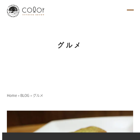
Skip
to
content
Ope
Clo
mob
mob
me
me
グルメ
Home
»
BLOG
»
グルメ