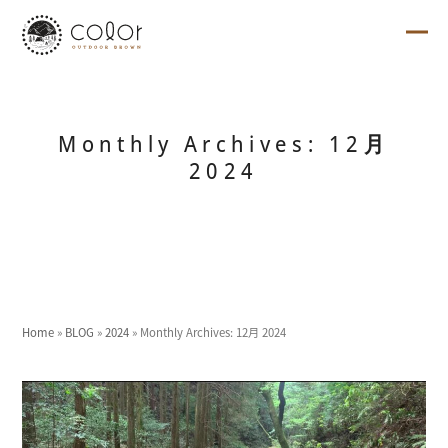
Skip
to
content
Ope
Clo
mob
mob
me
me
Monthly Archives: 12月
2024
Home
»
BLOG
»
2024
»
Monthly Archives: 12月 2024