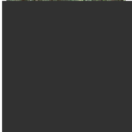
八曾の森を散策に行きました！
2024年12月20日
イベント
アクティビティ
スタッフ
こんちゃっす！ ケンケンこと岡田です！ 12月14日に 山に
登ろう！-八曾の森を…