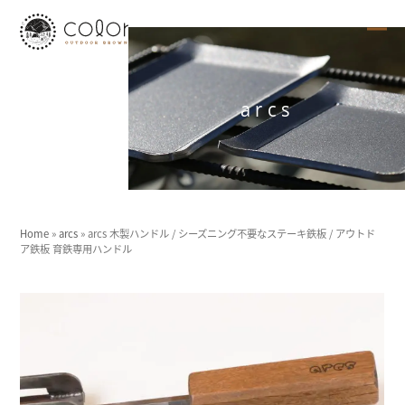
Skip
to
content
Ope
Clo
mob
mob
arcs
me
me
Home
»
arcs
»
arcs 木製ハンドル / シーズニング不要なステーキ鉄板 / アウトド
ア鉄板 育鉄専用ハンドル