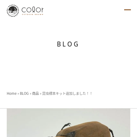
Skip
to
content
Ope
Clo
mob
mob
me
me
BLOG
Home
»
BLOG
»
商品
»
昆虫標本キット追加しました！！