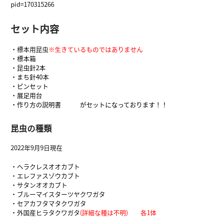
pid=170315266
セット内容
・標本用昆虫
※生きているものではありません
・標本箱
・昆虫針2本
・まち針40本
・ピンセット
・展足用台
・作り方の説明書 がセットになっております！！
昆虫の種類
2022年9月9日現在
・ヘラクレスオオカブト
・エレファスゾウカブト
・サタンオオカブト
・ブルーマイスターツヤクワガタ
・セアカフタマタクワガタ
・外国産ヒラタクワガタ
(詳細な種は不明) 各1体