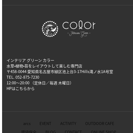
インテリア グリーン カラー
水草•植物•苔をレイアウトして楽しむ専門店
〒458-0044 愛知県名古屋市緑区池上台3-17Hills滝ノ水1A号室
TEL. 052-875-7230
12:00～20:00 （定休日／毎週 木曜日）
HPは
こちら
から
arcs
EVENT
ACTIVITY
OUTDOOR CAFE
環境保全
BLOG
CONTACT
ONLINE SHOP