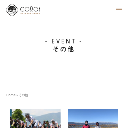
Skip
to
content
Ope
Clo
mob
mob
me
me
その他
Home
»
その他