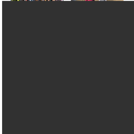
サイクリングイベン
レベルアップサイクリン
ト！ -プロのレースを観
グ（2月11日開催）
戦しよう！-
2024年2月11日
2024年2月21日
チャレンジサイクリン
レベルアップサイクリン
グ 知多100km！！
グ（10月22日開催）
2024年1月13日
2023年10月22日