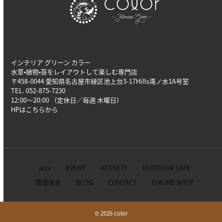
インテリア グリーン カラー
水草•植物•苔をレイアウトして楽しむ専門店
〒458-0044 愛知県名古屋市緑区池上台3-17Hills滝ノ水1A号室
TEL. 052-875-7230
12:00～20:00 （定休日／毎週 木曜日）
HPは
こちら
から
arcs
EVENT
ACTIVITY
OUTDOOR CAFE
環境保全
BLOG
CONTACT
ONLINE SHOP
© 2026
color