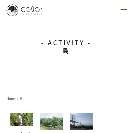
Skip
to
content
Ope
Clo
mob
mob
me
me
島
Home
»
島