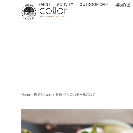
Skip
arcs
EVENT
ACTIVITY
OUTDOOR CAFE
環境保全
to
content
Home
»
BLOG
»
arcs
»
育鉄 イカのバター醬油炒め